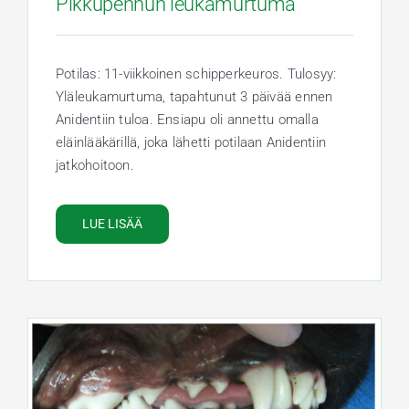
Pikkupennun leukamurtuma
Potilas: 11-viikkoinen schipperkeuros. Tulosyy:
Yläleukamurtuma, tapahtunut 3 päivää ennen
Anidentiin tuloa. Ensiapu oli annettu omalla
eläinlääkärillä, joka lähetti potilaan Anidentiin
jatkohoitoon.
LUE LISÄÄ