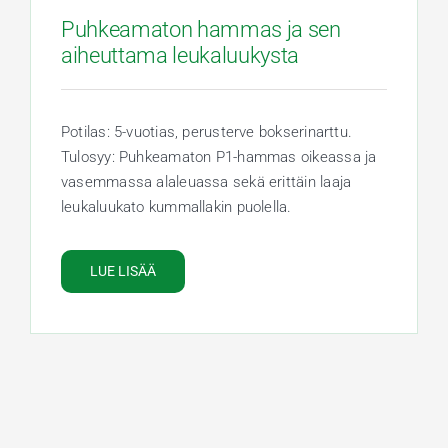
Puhkeamaton hammas ja sen
aiheuttama leukaluukysta
Potilas: 5-vuotias, perusterve bokserinarttu.
Tulosyy: Puhkeamaton P1-hammas oikeassa ja
vasemmassa alaleuassa sekä erittäin laaja
leukaluukato kummallakin puolella.
LUE LISÄÄ