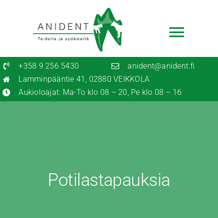
Skip
to
content
Toggl
Navig
+358 9 256 5430
anident@anident.fi
Etusivu
Lamminpääntie 41, 02880 VEIKKOLA
Ajanvaraus
Aukioloajat: Ma-To klo 08 – 20, Pe klo 08 – 16
Palvelut
Hinnasto
Potilasohjeita
Potilastapauksia
Eläinlääkärille
Tietoa meistä