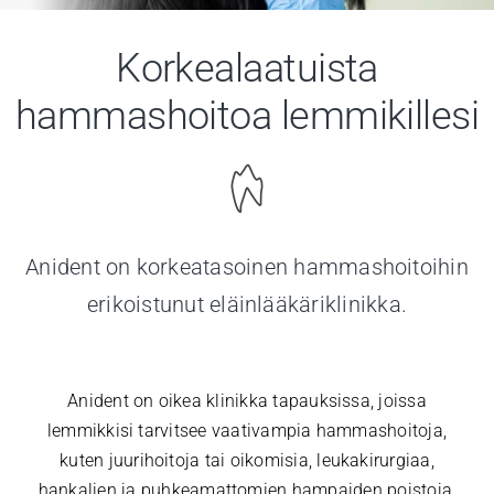
Tietopankki
Korkealaatuista
hammashoitoa lemmikillesi
Ota yhteyttä
Anident on korkeatasoinen hammashoitoihin
erikoistunut eläinlääkäriklinikka.
Anident on oikea klinikka tapauksissa, joissa
lemmikkisi tarvitsee vaativampia hammashoitoja,
kuten juurihoitoja tai oikomisia, leukakirurgiaa,
hankalien ja puhkeamattomien hampaiden poistoja,