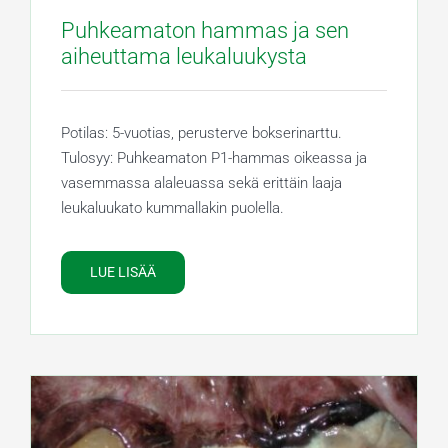
Puhkeamaton hammas ja sen
aiheuttama leukaluukysta
Potilas: 5-vuotias, perusterve bokserinarttu.
Tulosyy: Puhkeamaton P1-hammas oikeassa ja
vasemmassa alaleuassa sekä erittäin laaja
leukaluukato kummallakin puolella.
LUE LISÄÄ