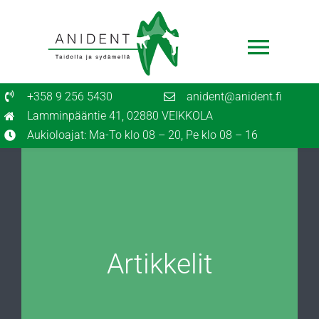
Skip
to
Toggl
content
Navig
+358 9 256 5430
anident@anident.fi
Etusivu
Lamminpääntie 41, 02880 VEIKKOLA
Ajanvaraus
Aukioloajat: Ma-To klo 08 – 20, Pe klo 08 – 16
Palvelut
Hinnasto
Potilasohjeita
Artikkelit
Eläinlääkärille
Tietoa meistä