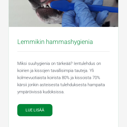
Lemmikin hammashygienia
Miksi suuhygienia on tärkeää? Ientulehdus on
koirien ja kissojen tavallisimpia tauteja. Yli
kolmevuotiaista koirista 80% ja kissoista 70%
kärsii jonkin asteisesta tulehduksesta hampaita
ympäröivissä kudoksissa.
LUE LISÄÄ