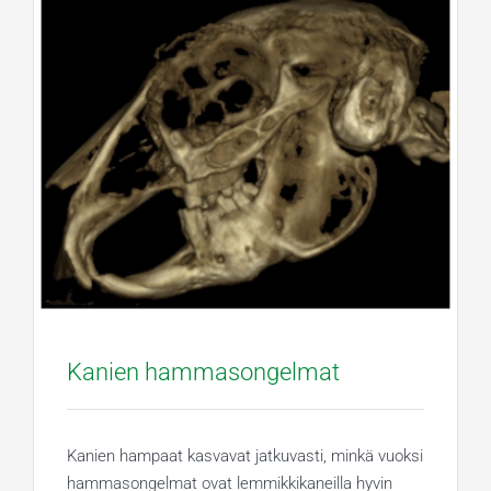
Kanien hammasongelmat
Kanien hampaat kasvavat jatkuvasti, minkä vuoksi
hammasongelmat ovat lemmikkikaneilla hyvin